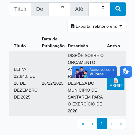
De
Até
Exportar relatório em:
Data de
Título
Publicação
Descrição
Anexo
DISPÕE SOBRE O
ORÇAMENTO
LEI Nº
ANUAL, ESTIMA A
22.840, DE
RECEITA E FIXA A
26 DE
26/12/2025
DESPESA DO
ABRIR
DEZEMBRO
MUNICÍPIO DE
DE 2025.
SANTARÉM PARA
O EXERCÍCIO DE
2026.
«
‹
1
›
»