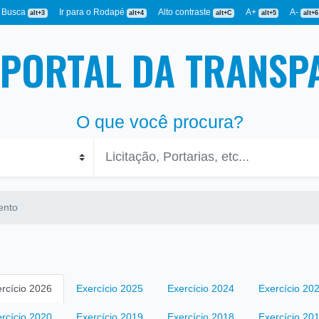
a Busca
Ir para o Rodapé
Alto contraste
A+
A-
alt+3
alt+4
alt+C
alt+5
alt+6
PORTAL DA TRANSP
O que você procura?
ento
rcício 2026
Exercício 2025
Exercício 2024
Exercício 20
rcício 2020
Exercício 2019
Exercício 2018
Exercício 20