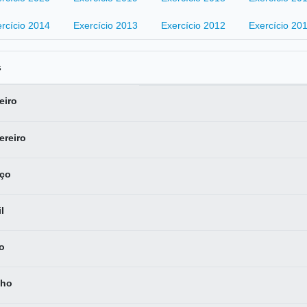
rcício 2014
Exercício 2013
Exercício 2012
Exercício 20
s
eiro
ereiro
ço
l
o
ho