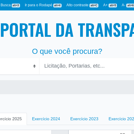
a Busca
Ir para o Rodapé
Alto contraste
A+
A-
alt+3
alt+4
alt+C
alt+5
alt+6
PORTAL DA TRANSP
O que você procura?
rcício 2025
Exercício 2024
Exercício 2023
Exercício 20