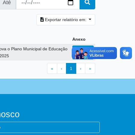
Até
Exportar relatório em:
Anexo
ova o Plano Municipal de Educação
ABRIR
-2025
«
‹
1
›
»
nosco