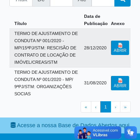
Data de
Título
Publicação
Anexo
TERMO DE AJUSTAMENTO DE
CONDUTA Nº 001/2020 -
MP/15ªPJ/STM: RESCISÃO DE
28/12/2020
ABRIR
CONTRATO DE LOCAÇÃO DE
IMÓVEL/CREAS/STM
TERMO DE AJUSTAMENTO DE
CONDUTA Nº 001/2020 - MP/
31/08/2020
ABRIR
9ªPJ/STM: ORGANIZAÇÕES
SOCIAS
«
‹
1
›
»
Acesse a nossa Base de Dados Abertos aqui